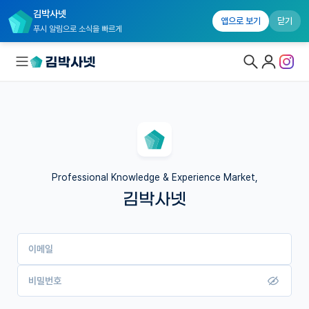
김박사넷
앱으로 보기
닫기
푸시 알림으로 소식을 빠르게
대학원생 모집
국내대학원 정보
연구실&오픈랩
Professional Knowledge & Experience Market,
김박사넷
커뮤니티
커리어
이메일
유학교육
이벤트
비밀번호
반도체 아카데미