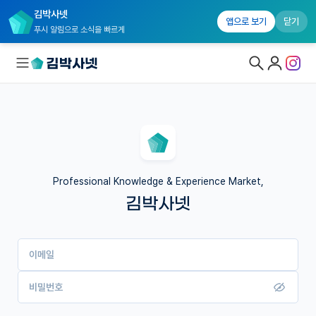
김박사넷
앱으로 보기
닫기
푸시 알림으로 소식을 빠르게
대학원생 모집
국내대학원 정보
연구실&오픈랩
Professional Knowledge & Experience Market,
김박사넷
커뮤니티
커리어
이메일
유학교육
이벤트
비밀번호
반도체 아카데미