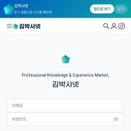
김박사넷
앱으로 보기
닫기
푸시 알림으로 소식을 빠르게
대학원생 모집
국내대학원 정보
연구실&오픈랩
Professional Knowledge & Experience Market,
김박사넷
커뮤니티
커리어
이메일
유학교육
이벤트
비밀번호
반도체 아카데미