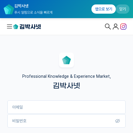
김박사넷
앱으로 보기
닫기
푸시 알림으로 소식을 빠르게
대학원생 모집
국내대학원 정보
연구실&오픈랩
Professional Knowledge & Experience Market,
김박사넷
커뮤니티
커리어
이메일
유학교육
이벤트
비밀번호
반도체 아카데미