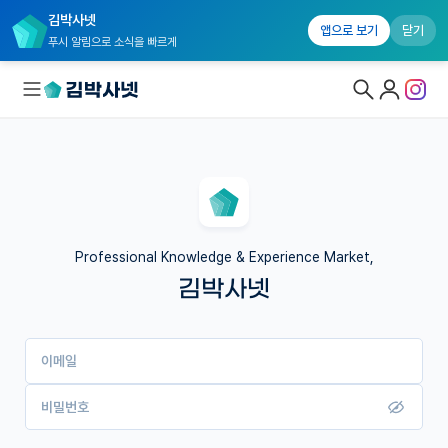
김박사넷
앱으로 보기
닫기
푸시 알림으로 소식을 빠르게
대학원생 모집
국내대학원 정보
연구실&오픈랩
Professional Knowledge & Experience Market,
김박사넷
커뮤니티
커리어
이메일
유학교육
이벤트
비밀번호
반도체 아카데미