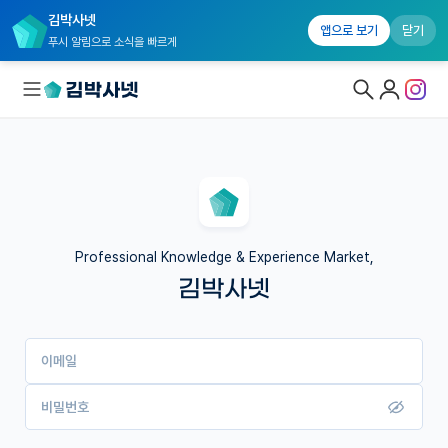
김박사넷
앱으로 보기
닫기
푸시 알림으로 소식을 빠르게
대학원생 모집
국내대학원 정보
연구실&오픈랩
Professional Knowledge & Experience Market,
김박사넷
커뮤니티
커리어
이메일
유학교육
이벤트
비밀번호
반도체 아카데미