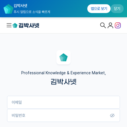
김박사넷
앱으로 보기
닫기
푸시 알림으로 소식을 빠르게
대학원생 모집
국내대학원 정보
연구실&오픈랩
Professional Knowledge & Experience Market,
김박사넷
커뮤니티
커리어
이메일
유학교육
이벤트
비밀번호
반도체 아카데미