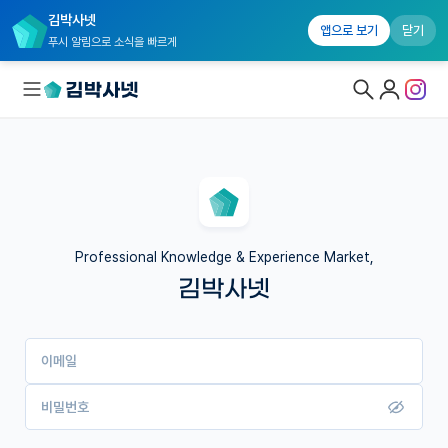
김박사넷
앱으로 보기
닫기
푸시 알림으로 소식을 빠르게
대학원생 모집
국내대학원 정보
연구실&오픈랩
Professional Knowledge & Experience Market,
김박사넷
커뮤니티
커리어
이메일
유학교육
이벤트
비밀번호
반도체 아카데미