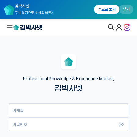
김박사넷
앱으로 보기
닫기
푸시 알림으로 소식을 빠르게
대학원생 모집
국내대학원 정보
연구실&오픈랩
Professional Knowledge & Experience Market,
김박사넷
커뮤니티
커리어
이메일
유학교육
이벤트
비밀번호
반도체 아카데미