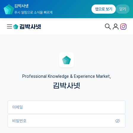
김박사넷
앱으로 보기
닫기
푸시 알림으로 소식을 빠르게
대학원생 모집
국내대학원 정보
연구실&오픈랩
Professional Knowledge & Experience Market,
김박사넷
커뮤니티
커리어
이메일
유학교육
이벤트
비밀번호
반도체 아카데미