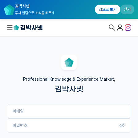
김박사넷
앱으로 보기
닫기
푸시 알림으로 소식을 빠르게
대학원생 모집
국내대학원 정보
연구실&오픈랩
Professional Knowledge & Experience Market,
김박사넷
커뮤니티
커리어
이메일
유학교육
이벤트
비밀번호
반도체 아카데미