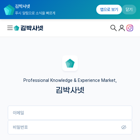
김박사넷
앱으로 보기
닫기
푸시 알림으로 소식을 빠르게
대학원생 모집
국내대학원 정보
연구실&오픈랩
Professional Knowledge & Experience Market,
김박사넷
커뮤니티
커리어
이메일
유학교육
이벤트
비밀번호
반도체 아카데미