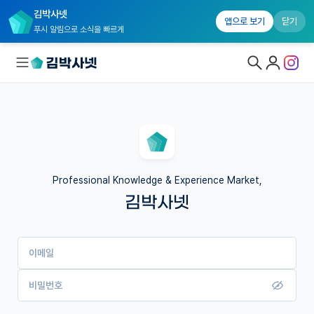
김박사넷
앱으로 보기
닫기
푸시 알림으로 소식을 빠르게
대학원생 모집
국내대학원 정보
연구실&오픈랩
Professional Knowledge & Experience Market,
김박사넷
커뮤니티
커리어
이메일
유학교육
이벤트
비밀번호
반도체 아카데미