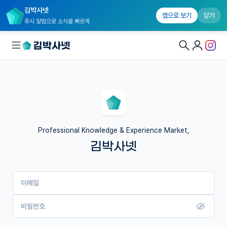
김박사넷
앱으로 보기
닫기
푸시 알림으로 소식을 빠르게
대학원생 모집
국내대학원 정보
연구실&오픈랩
Professional Knowledge & Experience Market,
김박사넷
커뮤니티
커리어
이메일
유학교육
이벤트
비밀번호
반도체 아카데미