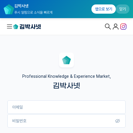
김박사넷
앱으로 보기
닫기
푸시 알림으로 소식을 빠르게
대학원생 모집
국내대학원 정보
연구실&오픈랩
Professional Knowledge & Experience Market,
김박사넷
커뮤니티
커리어
이메일
유학교육
이벤트
비밀번호
반도체 아카데미