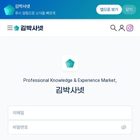
김박사넷
앱으로 보기
닫기
푸시 알림으로 소식을 빠르게
대학원생 모집
국내대학원 정보
연구실&오픈랩
Professional Knowledge & Experience Market,
김박사넷
커뮤니티
커리어
이메일
유학교육
이벤트
비밀번호
반도체 아카데미