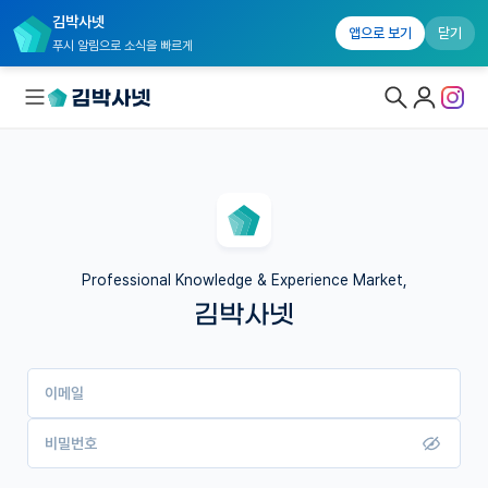
김박사넷
앱으로 보기
닫기
푸시 알림으로 소식을 빠르게
대학원생 모집
국내대학원 정보
연구실&오픈랩
Professional Knowledge & Experience Market,
김박사넷
커뮤니티
커리어
이메일
유학교육
이벤트
비밀번호
반도체 아카데미