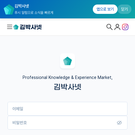
김박사넷
앱으로 보기
닫기
푸시 알림으로 소식을 빠르게
대학원생 모집
국내대학원 정보
연구실&오픈랩
Professional Knowledge & Experience Market,
김박사넷
커뮤니티
커리어
이메일
유학교육
이벤트
비밀번호
반도체 아카데미