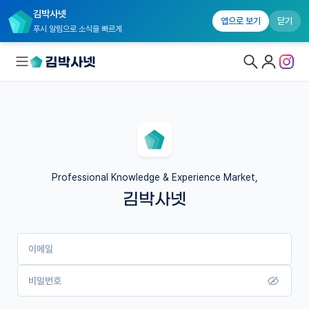
김박사넷
앱으로 보기
닫기
푸시 알림으로 소식을 빠르게
대학원생 모집
국내대학원 정보
연구실&오픈랩
Professional Knowledge & Experience Market,
김박사넷
커뮤니티
커리어
이메일
유학교육
이벤트
비밀번호
반도체 아카데미