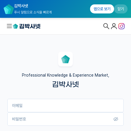
김박사넷
앱으로 보기
닫기
푸시 알림으로 소식을 빠르게
대학원생 모집
국내대학원 정보
연구실&오픈랩
Professional Knowledge & Experience Market,
김박사넷
커뮤니티
커리어
이메일
유학교육
이벤트
비밀번호
반도체 아카데미