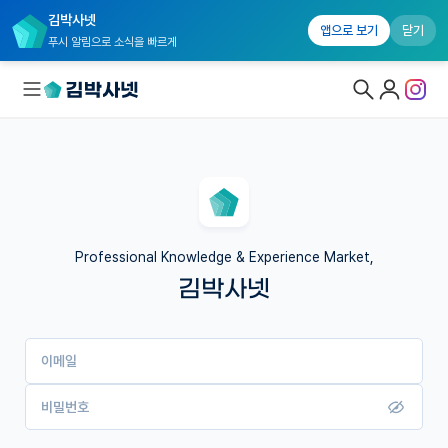
김박사넷
앱으로 보기
닫기
푸시 알림으로 소식을 빠르게
대학원생 모집
국내대학원 정보
연구실&오픈랩
Professional Knowledge & Experience Market,
김박사넷
커뮤니티
커리어
이메일
유학교육
이벤트
비밀번호
반도체 아카데미