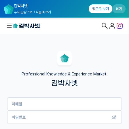
김박사넷
앱으로 보기
닫기
푸시 알림으로 소식을 빠르게
대학원생 모집
국내대학원 정보
연구실&오픈랩
Professional Knowledge & Experience Market,
김박사넷
커뮤니티
커리어
이메일
유학교육
이벤트
비밀번호
반도체 아카데미