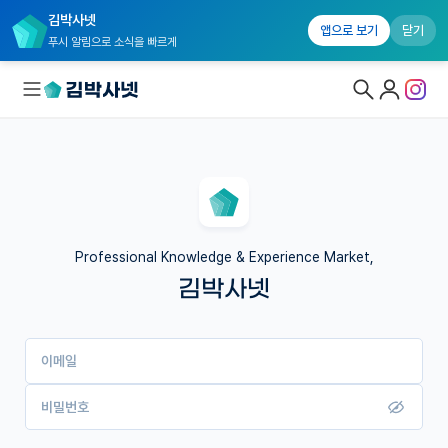
김박사넷
앱으로 보기
닫기
푸시 알림으로 소식을 빠르게
대학원생 모집
국내대학원 정보
연구실&오픈랩
Professional Knowledge & Experience Market,
김박사넷
커뮤니티
커리어
이메일
유학교육
이벤트
비밀번호
반도체 아카데미