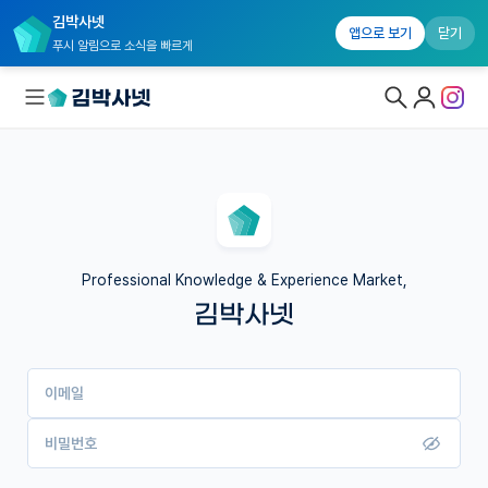
김박사넷
앱으로 보기
닫기
푸시 알림으로 소식을 빠르게
대학원생 모집
국내대학원 정보
연구실&오픈랩
Professional Knowledge & Experience Market,
김박사넷
커뮤니티
커리어
이메일
유학교육
이벤트
비밀번호
반도체 아카데미