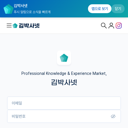
김박사넷
앱으로 보기
닫기
푸시 알림으로 소식을 빠르게
대학원생 모집
국내대학원 정보
연구실&오픈랩
Professional Knowledge & Experience Market,
김박사넷
커뮤니티
커리어
이메일
유학교육
이벤트
비밀번호
반도체 아카데미