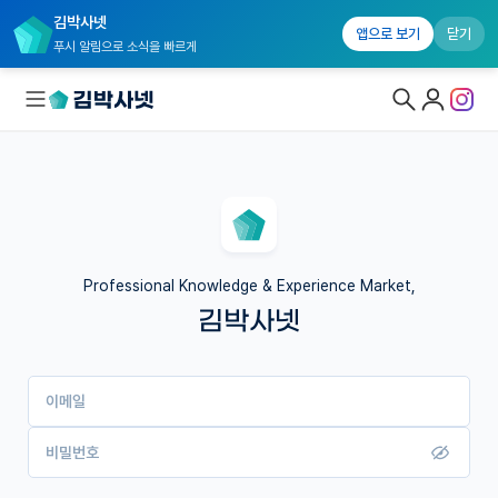
김박사넷
앱으로 보기
닫기
푸시 알림으로 소식을 빠르게
대학원생 모집
국내대학원 정보
연구실&오픈랩
Professional Knowledge & Experience Market,
김박사넷
커뮤니티
커리어
이메일
유학교육
이벤트
비밀번호
반도체 아카데미