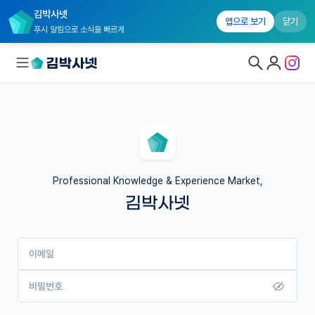
김박사넷
앱으로 보기
닫기
푸시 알림으로 소식을 빠르게
대학원생 모집
국내대학원 정보
연구실&오픈랩
Professional Knowledge & Experience Market,
김박사넷
커뮤니티
커리어
이메일
유학교육
이벤트
비밀번호
반도체 아카데미