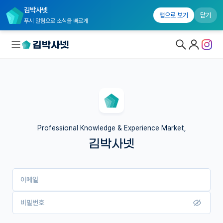
김박사넷
앱으로 보기
닫기
푸시 알림으로 소식을 빠르게
대학원생 모집
국내대학원 정보
연구실&오픈랩
Professional Knowledge & Experience Market,
김박사넷
커뮤니티
커리어
이메일
유학교육
이벤트
비밀번호
반도체 아카데미