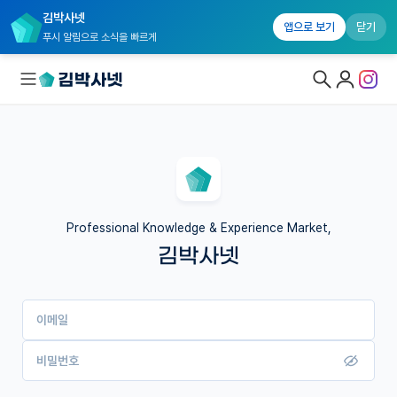
김박사넷
앱으로 보기
닫기
푸시 알림으로 소식을 빠르게
대학원생 모집
국내대학원 정보
연구실&오픈랩
Professional Knowledge & Experience Market,
김박사넷
커뮤니티
커리어
이메일
유학교육
이벤트
비밀번호
반도체 아카데미