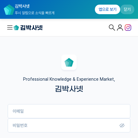
김박사넷
앱으로 보기
닫기
푸시 알림으로 소식을 빠르게
대학원생 모집
국내대학원 정보
연구실&오픈랩
Professional Knowledge & Experience Market,
김박사넷
커뮤니티
커리어
이메일
유학교육
이벤트
비밀번호
반도체 아카데미