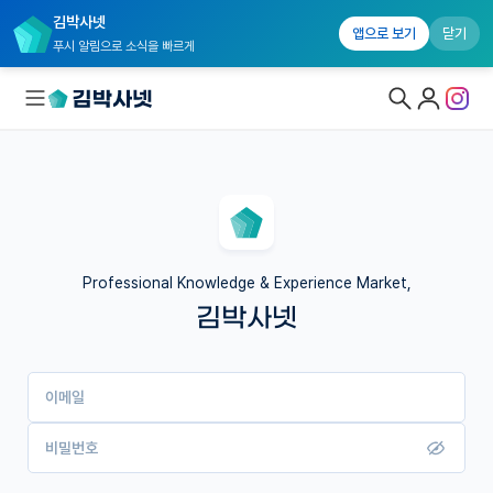
김박사넷
앱으로 보기
닫기
푸시 알림으로 소식을 빠르게
대학원생 모집
국내대학원 정보
연구실&오픈랩
Professional Knowledge & Experience Market,
김박사넷
커뮤니티
커리어
이메일
유학교육
이벤트
비밀번호
반도체 아카데미