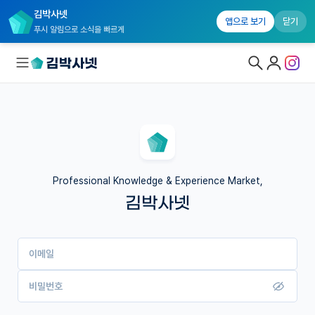
김박사넷
앱으로 보기
닫기
푸시 알림으로 소식을 빠르게
대학원생 모집
국내대학원 정보
연구실&오픈랩
Professional Knowledge & Experience Market,
김박사넷
커뮤니티
커리어
이메일
유학교육
이벤트
비밀번호
반도체 아카데미