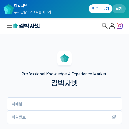
김박사넷
앱으로 보기
닫기
푸시 알림으로 소식을 빠르게
대학원생 모집
국내대학원 정보
연구실&오픈랩
Professional Knowledge & Experience Market,
김박사넷
커뮤니티
커리어
이메일
유학교육
이벤트
비밀번호
반도체 아카데미