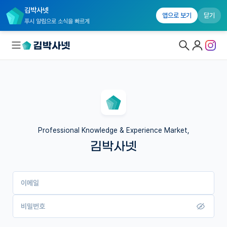
김박사넷
앱으로 보기
닫기
푸시 알림으로 소식을 빠르게
대학원생 모집
국내대학원 정보
연구실&오픈랩
Professional Knowledge & Experience Market,
김박사넷
커뮤니티
커리어
이메일
유학교육
이벤트
비밀번호
반도체 아카데미