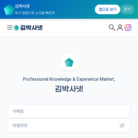
김박사넷
앱으로 보기
닫기
푸시 알림으로 소식을 빠르게
대학원생 모집
국내대학원 정보
연구실&오픈랩
Professional Knowledge & Experience Market,
김박사넷
커뮤니티
커리어
이메일
유학교육
이벤트
비밀번호
반도체 아카데미