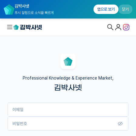
김박사넷
앱으로 보기
닫기
푸시 알림으로 소식을 빠르게
대학원생 모집
국내대학원 정보
연구실&오픈랩
Professional Knowledge & Experience Market,
김박사넷
커뮤니티
커리어
이메일
유학교육
이벤트
비밀번호
반도체 아카데미