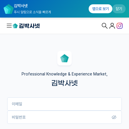
김박사넷
앱으로 보기
닫기
푸시 알림으로 소식을 빠르게
대학원생 모집
국내대학원 정보
연구실&오픈랩
Professional Knowledge & Experience Market,
김박사넷
커뮤니티
커리어
이메일
유학교육
이벤트
비밀번호
반도체 아카데미