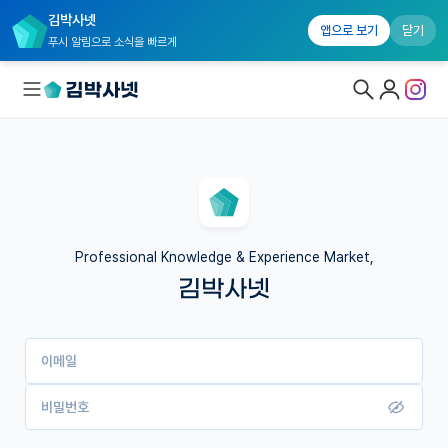
김박사넷
앱으로 보기
닫기
푸시 알림으로 소식을 빠르게
대학원생 모집
국내대학원 정보
연구실&오픈랩
Professional Knowledge & Experience Market,
김박사넷
커뮤니티
커리어
이메일
유학교육
이벤트
비밀번호
반도체 아카데미