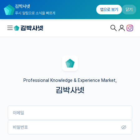
김박사넷
앱으로 보기
닫기
푸시 알림으로 소식을 빠르게
대학원생 모집
국내대학원 정보
연구실&오픈랩
Professional Knowledge & Experience Market,
김박사넷
커뮤니티
커리어
이메일
유학교육
이벤트
비밀번호
반도체 아카데미