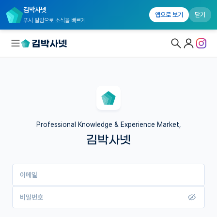
김박사넷
앱으로 보기
닫기
푸시 알림으로 소식을 빠르게
대학원생 모집
국내대학원 정보
연구실&오픈랩
Professional Knowledge & Experience Market,
김박사넷
커뮤니티
커리어
이메일
유학교육
이벤트
비밀번호
반도체 아카데미