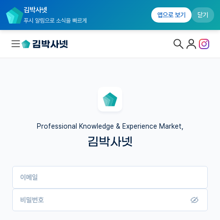
김박사넷
앱으로 보기
닫기
푸시 알림으로 소식을 빠르게
대학원생 모집
국내대학원 정보
연구실&오픈랩
Professional Knowledge & Experience Market,
김박사넷
커뮤니티
커리어
이메일
유학교육
이벤트
비밀번호
반도체 아카데미