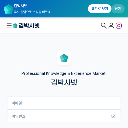
김박사넷
앱으로 보기
닫기
푸시 알림으로 소식을 빠르게
대학원생 모집
국내대학원 정보
연구실&오픈랩
Professional Knowledge & Experience Market,
김박사넷
커뮤니티
커리어
이메일
유학교육
이벤트
비밀번호
반도체 아카데미