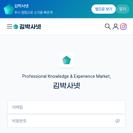
김박사넷
앱으로 보기
닫기
푸시 알림으로 소식을 빠르게
대학원생 모집
국내대학원 정보
연구실&오픈랩
Professional Knowledge & Experience Market,
김박사넷
커뮤니티
커리어
이메일
유학교육
이벤트
비밀번호
반도체 아카데미