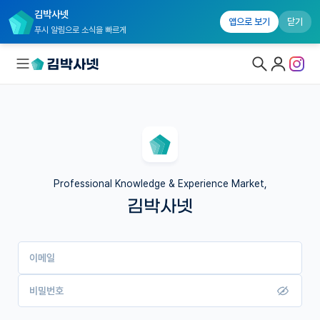
김박사넷
앱으로 보기
닫기
푸시 알림으로 소식을 빠르게
대학원생 모집
국내대학원 정보
연구실&오픈랩
Professional Knowledge & Experience Market,
김박사넷
커뮤니티
커리어
이메일
유학교육
이벤트
비밀번호
반도체 아카데미