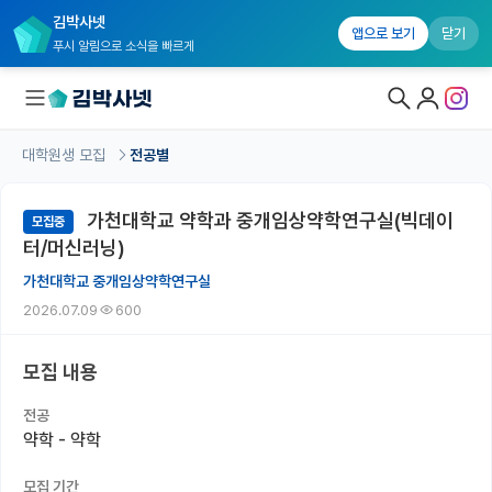
김박사넷
앱으로 보기
닫기
푸시 알림으로 소식을 빠르게
대학원생 모집
전공별
대학원생 모집
가천대학교 약학과 중개임상약학연구실(빅데이
모집중
대학원생 모집 홈
터/머신러닝)
기관별 모집 정보
가천대학교 중개임상약학연구실
2026.07.09
600
연구실별 모집 정보
전공별 모집 정보
모집 내용
지역별 모집 정보
전공
약학 - 약학
국내대학원 정보
모집 기간
연구실&오픈랩