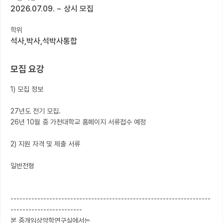
2026.07.09.
~
상시 모집
커뮤니티
학위
커리어
석사,박사,석박사통합
유학교육
모집 요강
이벤트
1) 모집 정보

반도체 아카데미
27년도 전기 모집.

재팬라운지 🌸
26년 10월 중 가천대학교 홈페이지 서류접수 예정

2) 지원 자격 및 제출 서류

일반전형

-------------------------------------------------------------------
------------------------

본 중개임상약학연구실에서는
