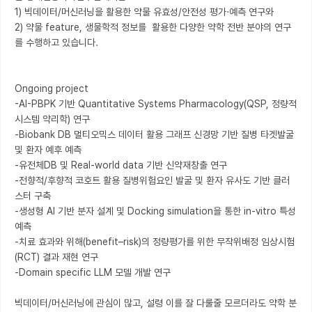
1) 빅데이터/머신러닝을 활용한 약물 유효성/안전성 평가·예측 연구와

2) 약물 feature, 생물학적 정보를  활용한 다양한 약학 전반 분야의 연구
를 수행하고 있습니다.

Ongoing project

-AI-PBPK 기반 Quantitative Systems Pharmacology(QSP, 정량적 
시스템 약리학) 연구

-Biobank DB 멀티오믹스 데이터 활용 그래프 신경망 기반 질병 타겟발굴 
및 환자 예후 예측

-유전체DB 및 Real-world data 기반 신약재창출 연구

-전향적/후향적 코호트 활용 질병위험요인 발굴 및 환자 유사도 기반 클러
스터 구축

-생성형 AI 기반 분자 설계 및 Docking simulation을 통한 in-vitro 특성 
예측

-치료 효과와 위해(benefit–risk)의 정량평가를 위한 무작위배정 임상시험
(RCT) 결과 재현 연구

-Domain specific LLM 모델 개발 연구

빅데이터/머신러닝에 관심이 많고, 설령 이를 잘 다룰줄 모르더라도 약학 분