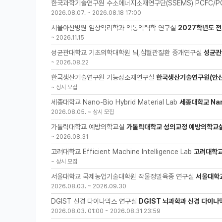
한국과학기술연구원 수소에너지소재연구단(SSEMS) PCFC/P
2026.08.07.
~
2026.08.18 17:00
서울아산병원 임상약리학과 약동약력학 연구실
2027학년도 전
~
2026.11.15
성균관대학교 기초의학대학원 뇌,심혈관질환 중개연구실
성균관
~
2026.08.22
한국생산기술연구원 기능성소재연구실
한국생산기술연구원(안산
~
상시 모집
세종대학교 Nano-Bio Hybrid Material Lab
세종대학교 Nano
2026.08.05.
~
상시 모집
가톨릭대학교 예방의학교실
가톨릭대학교 성의교정 예방의학교실
~
2026.08.31
고려대학교 Efficient Machine Intelligence Lab
고려대학교 
~
상시 모집
서울대학교 국제농업기술대학원 작물정밀육종 연구실
서울대학
2026.08.03.
~
2026.09.30
DGIST 신경 다이나믹스 연구실
DGIST 뇌과학과 신경 다이나
2026.08.03. 01:00
~
2026.08.31 23:59