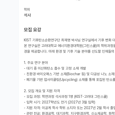
학위
석사
모집 요강
KIST 기후탄소순환연구단 최재영 박사님 연구실에서 기후 변화 대
본 연구실은 고려대학교 에너지환경대학원(그린스쿨)의 학위과정을 
경을 제공합니다. 미래 환경 및 기후 기술 분야를 선도할 인재들의 
1. 주요 연구 분야

- 대기 중 이산화탄소 흡수 및 고정 소재 개발

- 친환경 바이오매스 기반 소재(Biochar 등) 및 다공성 나노 소
- 폐기물 기반 업사이클링(Upcycling) 소재를 통해 포집된 탄
2. 모집 개요 및 지원 자격

- 모집 과정: 학연과정 석사과정 1명 (KIST-고려대 그린스쿨)

- 입학 시기: 2027학년도 전기 (2027년 3월 입학)

- 지원 자격: 이공계 학사 학위 소지자 또는 2027년 2월 학사
- 관련 전공: 환경공학, 대기과학, 지구환경과학, 신소재공학, 화학 