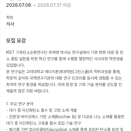
2026.07.08.
~
2026.07.31 마감
커뮤니티
학위
커리어
석사
유학교육
모집 요강
이벤트
KIST 기후탄소순환연구단 최재영 박사님 연구실에서 기후 변화 대응 및 탄
반도체 아카데미
소 중립 실현을 위한 혁신 연구를 함께 수행할 열정적인 석사과정 학연생을 
모집합니다.

재팬라운지 🌸
본 연구실은 고려대학교 에너지환경대학원(그린스쿨)의 학위과정을 통해, 
학문적 깊이와 국책연구기관의 대형 연구 인프라를 동시에 경험할 수 있는 
최적의 연구 환경을 제공합니다. 미래 환경 및 기후 기술 분야를 선도할 인
재들의 많은 지원 바랍니다.

1. 주요 연구 분야

- 대기 중 이산화탄소 흡수 및 고정 소재 개발

- 친환경 바이오매스 기반 소재(Biochar 등) 및 다공성 나노 소재를 활용한 
대기 중 이산화탄소 고효율 흡수·포집 기술 연구

- 폐기물 기반 업사이클링(Upcycling) 소재를 통해 포집된 탄소를 토양 및 