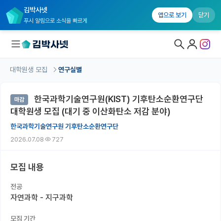
김박사넷
앱으로 보기
닫기
푸시 알림으로 소식을 빠르게
대학원생 모집
연구실별
대학원생 모집
한국과학기술연구원(KIST) 기후탄소순환연구단
마감
대학원생 모집 홈
대학원생 모집 (대기 중 이산화탄소 저감 분야)
기관별 모집 정보
한국과학기술연구원 기후탄소순환연구단
2026.07.08
727
연구실별 모집 정보
전공별 모집 정보
모집 내용
지역별 모집 정보
전공
자연과학 - 지구과학
국내대학원 정보
모집 기간
연구실&오픈랩