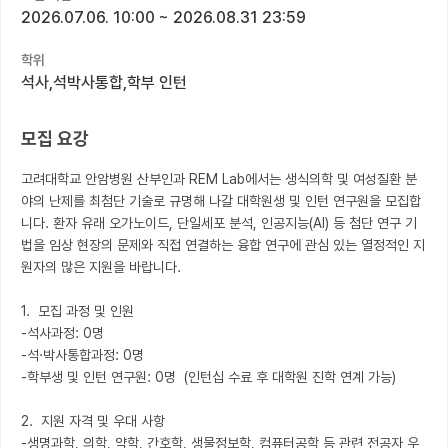
2026.07.06. 10:00
~
2026.08.31 23:59
커뮤니티
학위
커리어
석사,석박사통합,학부 인턴
유학교육
모집 요강
이벤트
고려대학교 안암병원 산부인과 REM Lab에서는 생식의학 및 여성질환 분
반도체 아카데미
야의 난제를 최첨단 기술로 규명해 나갈 대학원생 및 인턴 연구원을 모집합
니다. 환자 유래 오가노이드, 단일세포 분석, 인공지능(AI) 등 첨단 연구 기
재팬라운지 🌸
법을 임상 현장의 문제와 직접 연결하는 융합 연구에 관심 있는 열정적인 지
원자의 많은 지원을 바랍니다.

1.  모집 과정 및 인원

-석사과정: 0명

-석·박사통합과정: 0명

-학부생 및 인턴 연구원: 0명  (인턴십 수료 후 대학원 진학 연계 가능)

2.  지원 자격 및 우대 사항

-생명과학, 의학, 약학, 간호학, 생물정보학, 컴퓨터공학 등 관련 전공자 우