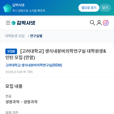
김박사넷
앱으로 보기
닫기
푸시 알림으로 소식을 빠르게
대학원생 모집
연구실별
대학원생 모집
[고려대학교] 생식내분비의학연구실 대학원생&
모집중
대학원생 모집 홈
인턴 모집 (안암)
기관별 모집 정보
고려대학교 생식내분비의학연구실(REM)
2026.07.06
785
연구실별 모집 정보
전공별 모집 정보
모집 내용
지역별 모집 정보
전공
생명과학 - 생명과학
국내대학원 정보
모집 기간
연구실&오픈랩