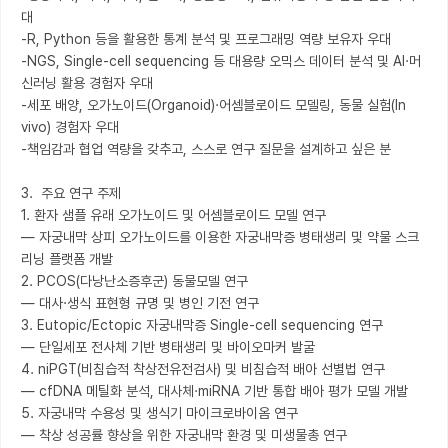
대

-R, Python 등을 활용한 통계 분석 및 프로그래밍 역량 보유자 우대

-NGS, Single-cell sequencing 등 대용량 오믹스 데이터 분석 및 AI·머
신러닝 활용 경험자 우대

-세포 배양, 오가노이드(Organoid)·어셈블로이드 모델링, 동물 실험(In 
vivo) 경험자 우대

-책임감과 협업 역량을 갖추고, 스스로 연구 질문을 설계하고 싶은 분

3.  주요 연구 주제

1. 환자 샘플 유래 오가노이드 및 어셈블로이드 모델 연구 

— 자궁내막 상피 오가노이드를 이용한 자궁내막증 병태생리 및 약물 스크
리닝 플랫폼 개발

2. PCOS(다낭난소증후군) 동물모델 연구

— 대사·생식 표현형 규명 및 병인 기전 연구

3. Eutopic/Ectopic 자궁내막증 Single-cell sequencing 연구

— 단일세포 전사체 기반 병태생리 및 바이오마커 발굴

4. niPGT(비침습적 착상전유전검사) 및 비침습적 배아 선별법 연구

— cfDNA 메틸화 분석, 대사체·miRNA 기반 통합 배아 평가 모델 개발

5. 자궁내막 수용성 및 생식기 마이크로바이옴 연구

— 착상 성공률 향상을 위한 자궁내막 환경 및 미생물총 연구
