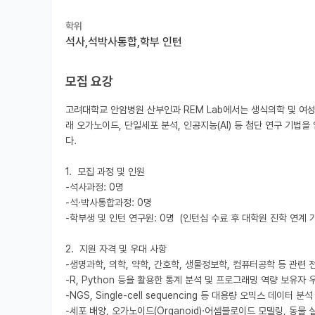
학위
석사,석박사통합,학부 인턴
모집 요강
고려대학교 안암병원 산부인과 REM Lab에서는 생식의학 및 여
래 오가노이드, 단일세포 분석, 인공지능(AI) 등 첨단 연구 기법
다.

1.  모집 과정 및 인원

-석사과정: 0명

-석·박사통합과정: 0명

-학부생 및 인턴 연구원: 0명  (인턴십 수료 후 대학원 진학 연계 가
2.  지원 자격 및 우대 사항

-생명과학, 의학, 약학, 간호학, 생물정보학, 컴퓨터공학 등 관련 
-R, Python 등을 활용한 통계 분석 및 프로그래밍 역량 보유자 우
-NGS, Single-cell sequencing 등 대용량 오믹스 데이터 분
-세포 배양, 오가노이드(Organoid)·어셈블로이드 모델링, 동물 실험(