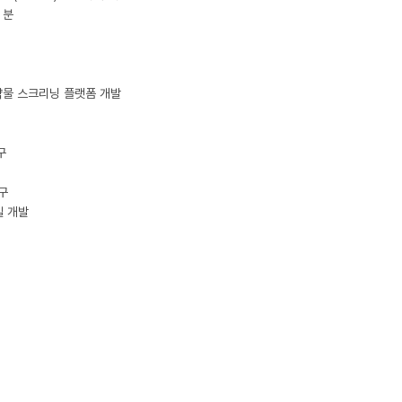
분

물 스크리닝 플랫폼 개발





 개발
