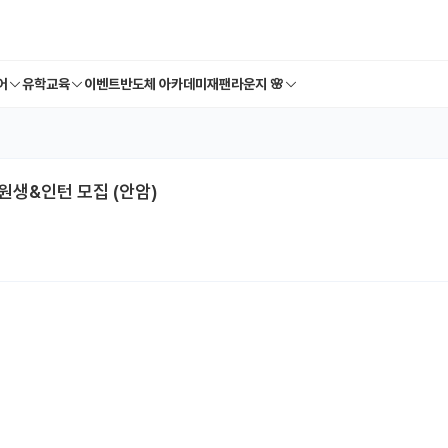
어
유학교육
이벤트
반도체 아카데미
재팬라운지 🌸
생&인턴 모집 (안암)