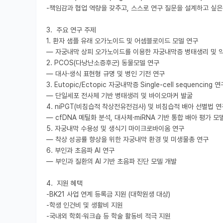
-책임감과 협업 역량을 갖추고, 스스로 연구 질문을 설계하고 싶은 
3.  주요 연구 주제

1. 환자 샘플 유래 오가노이드 및 어셈블로이드 모델 연구 

— 자궁내막 상피 오가노이드를 이용한 자궁내막증 병태생리 및 약
2. PCOS(다낭난소증후군) 동물모델 연구

— 대사·생식 표현형 규명 및 병인 기전 연구

3. Eutopic/Ectopic 자궁내막증 Single-cell sequencing 연구
— 단일세포 전사체 기반 병태생리 및 바이오마커 발굴

4. niPGT(비침습적 착상전유전검사) 및 비침습적 배아 선별법 연구
— cfDNA 메틸화 분석, 대사체·miRNA 기반 통합 배아 평가 모델
5. 자궁내막 수용성 및 생식기 마이크로바이옴 연구

— 착상 성공률 향상을 위한 자궁내막 환경 및 미생물총 연구

6. 부인과 초음파 AI 연구

— 부인과 질환의 AI 기반 초음파 진단 모델 개발

4.  지원 혜택

-BK21 사업 연계 등록금 지원 (대학원생 대상)

-학생 인건비 및 생활비 지원

-국내외 학회·워크숍 등 학술 활동비 적극 지원
